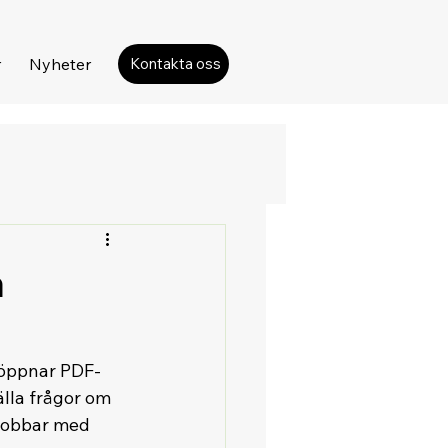
r
Nyheter
Kontakta oss
å
 öppnar PDF-
älla frågor om 
 jobbar med 