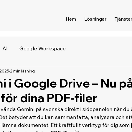
Hem
Lösningar
Tjänste
AI
Google Workspace
 2025
2 min läsning
i i Google Drive – Nu p
för dina PDF-filer
nvända Gemini på svenska direkt i sidopanelen när du
. Det betyder att du kan sammanfatta, analysera och st
t lämna dokumentet. Ett kraftfullt verktyg för dig som