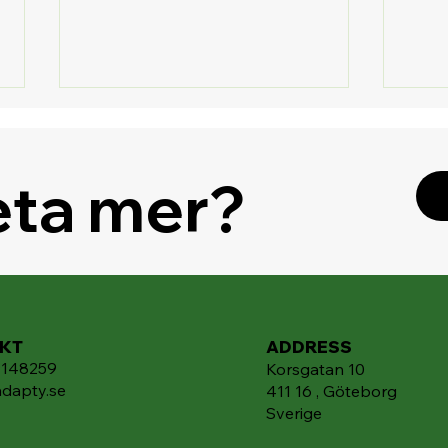
veta mer?
Skapa fritt med Gemini
🧠 G
Canvas – din nya AI-
supe
arbetsyta
stör
KT
ADDRESS
9148259
Korsgatan 10
dapty.se
411 16 , Göteborg
Sverige