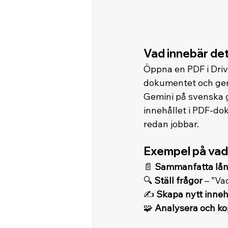
Vad innebär det
Öppna en PDF i Drive 
dokumentet och ger 
Gemini på svenska g
innehållet i PDF-dok
redan jobbar.
Exempel på vad
📄 
Sammanfatta lån
🔍 
Ställ frågor
 – ”Va
✍️ 
Skapa nytt inneh
🧩 
Analysera och k