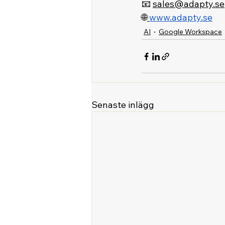
📧 
sales@adapty.se
🌐
www.adapty.se
AI
Google Workspace
Senaste inlägg