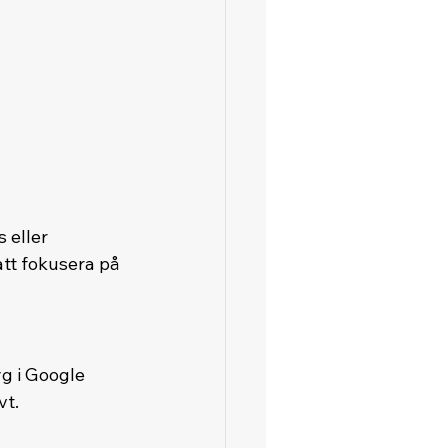
 eller 
att fokusera på 
g i Google 
vt.