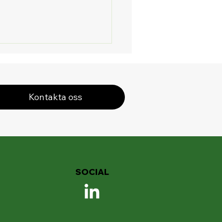
Kontakta oss
emini 2.5 – AI med
rminne för dina
sta projekt
SOCIAL