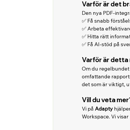
Varför är det b
Den nya PDF-integra
✅ Få snabb förståel
✅ Arbeta effektivar
✅ Hitta rätt inform
✅ Få AI-stöd på sven
Varför är detta 
Om du regelbundet ar
omfattande rapporter
det som är viktigt, u
Vill du veta mer
Vi på 
Adapty
 hjälp
Workspace. Vi visar 