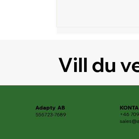
Vill du 
🚀 Nyheter i Google
Workspace från Google
Next 2025
Adapty AB
KONTA
+46 70
556723-7689
sales@a