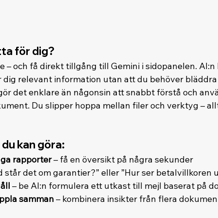
ta för dig?
– och få direkt tillgång till Gemini i sidopanelen. AI:n 
dig relevant information utan att du behöver bläddra s
ör det enklare än någonsin att snabbt förstå och anv
ument. Du slipper hoppa mellan filer och verktyg – allt
 du kan göra:
ga rapporter
 – få en översikt på några sekunder 
d står det om garantier?” eller ”Hur ser betalvillkoren u
åll
 – be AI:n formulera ett utkast till mejl baserat på 
oppla samman
 – kombinera insikter från flera dokument