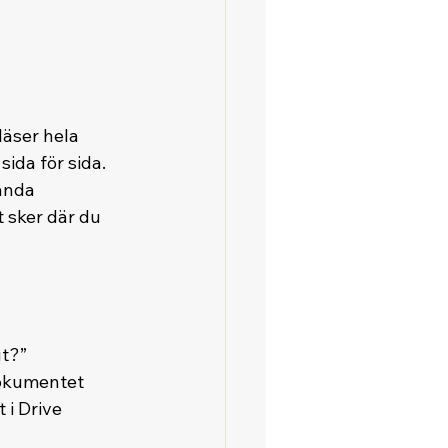
läser hela 
ida för sida.
ända 
 sker där du 
t?” 
dokumentet 
 i Drive