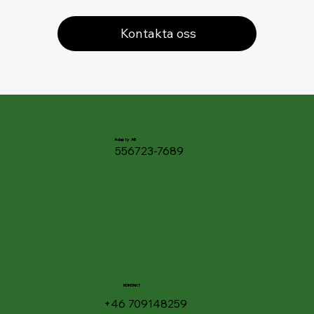
Kontakta oss
Adapty AB
556723-7689
KONTAKT
+46 709148259