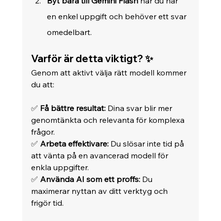
Byt bara till Gemini Flash
 när du har 
en enkel uppgift och behöver ett svar 
omedelbart.
Varför är detta viktigt? ✨
Genom att aktivt välja rätt modell kommer 
du att: 
✅ 
Få bättre resultat:
 Dina svar blir mer 
genomtänkta och relevanta för komplexa 
frågor. 
✅ 
Arbeta effektivare:
 Du slösar inte tid på 
att vänta på en avancerad modell för 
enkla uppgifter. 
✅ 
Använda AI som ett proffs:
 Du 
maximerar nyttan av ditt verktyg och 
frigör tid.