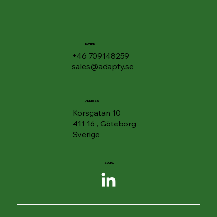
🎧 Lyssna på dina dokument - Google
Drive får "Podcast-funktion" för PDF:er
KONTAKT
+46 709148259
sales@adapty.se
ADDRESS
Korsgatan 10
411 16 , Göteborg
Sverige
SOCIAL