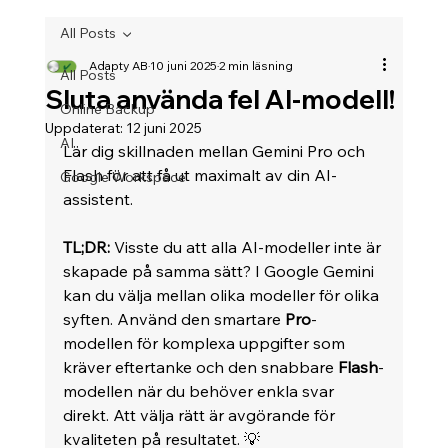
All Posts
Adapty AB
10 juni 2025
2 min läsning
All Posts
Sluta använda fel AI-modell!
Online Backup
Uppdaterat:
12 juni 2025
AI
Lär dig skillnaden mellan Gemini Pro och 
Flash för att få ut maximalt av din AI-
Google Workspace
assistent.
TL;DR:
 Visste du att alla AI-modeller inte är 
skapade på samma sätt? I Google Gemini 
kan du välja mellan olika modeller för olika 
syften. Använd den smartare 
Pro
-
modellen för komplexa uppgifter som 
kräver eftertanke och den snabbare 
Flash
-
modellen när du behöver enkla svar 
direkt. Att välja rätt är avgörande för 
kvaliteten på resultatet. 💡